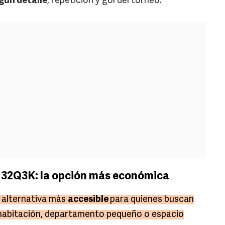
gún detalle
, repetición y gol del torneo.
 32Q3K: la opción más económica
 alternativa más
accesible
para quienes buscan
 habitación, departamento pequeño o espacio