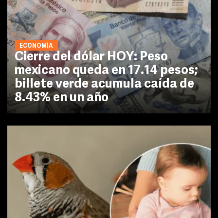
ECONOMÍA
Cierre del dólar HOY: Peso
mexicano queda en 17.14 pesos;
billete verde acumula caída de
8.43% en un año