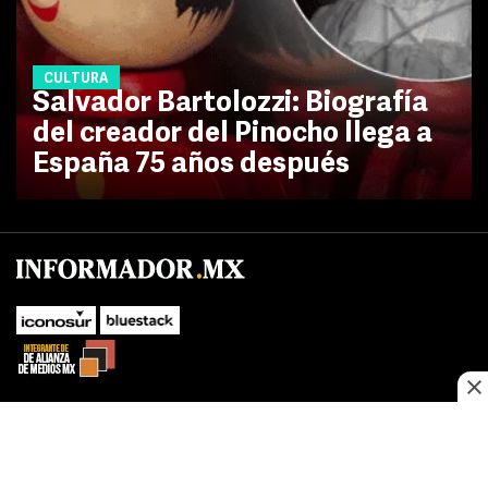
CULTURA
Salvador Bartolozzi: Biografía
del creador del Pinocho llega a
España 75 años después
No te pierdas las novedades de último momento.
¡Síguenos!
SUBIR
Este sitio web utiliza cookies propias y de terceros para optimizar su
FACEBOOK
TWITTER
navegacion, adaptarse a sus preferencias y realizar labores analiticas.