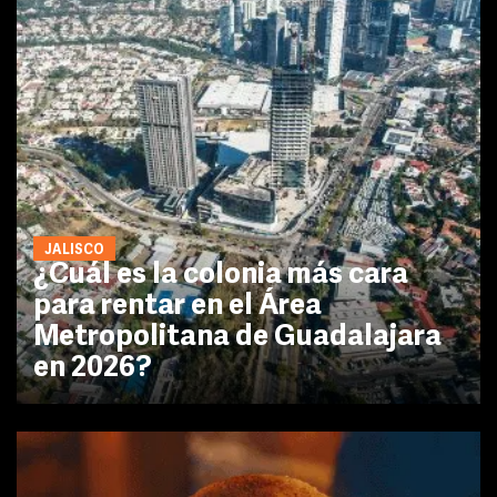
JALISCO
¿Cuál es la colonia más cara
para rentar en el Área
Metropolitana de Guadalajara
en 2026?