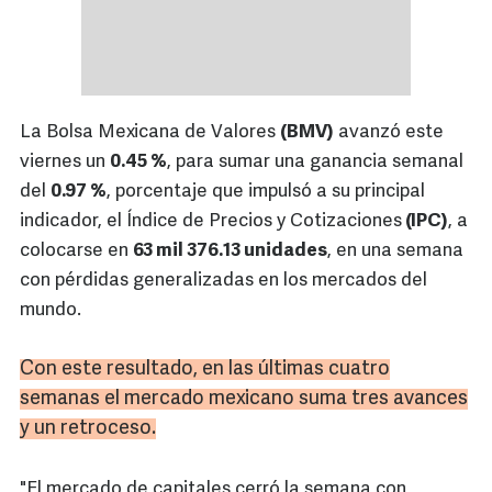
La Bolsa Mexicana de Valores
(BMV)
avanzó este
viernes un
0.45 %
, para sumar una ganancia semanal
del
0.97 %
, porcentaje que impulsó a su principal
indicador, el Índice de Precios y Cotizaciones
(IPC)
, a
colocarse en
63 mil 376.13 unidades
, en una semana
con pérdidas generalizadas en los mercados del
mundo.
Con este resultado, en las últimas cuatro
semanas el mercado mexicano suma tres avances
y un retroceso.
"El mercado de capitales cerró la semana con