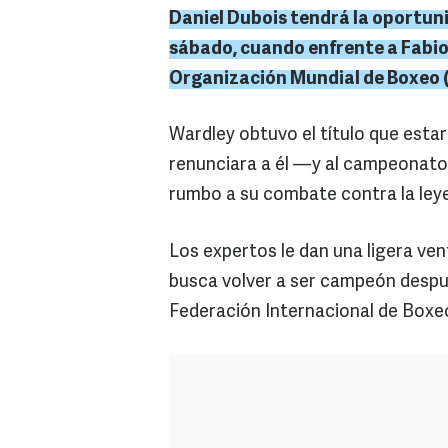
Daniel Dubois tendrá la oportun
sábado, cuando enfrente a Fabio 
Organización Mundial de Boxeo 
Wardley obtuvo el título que esta
renunciara a él —y al campeonato 
rumbo a su combate contra la leye
Los expertos le dan una ligera ven
busca volver a ser campeón despué
Federación Internacional de Boxeo