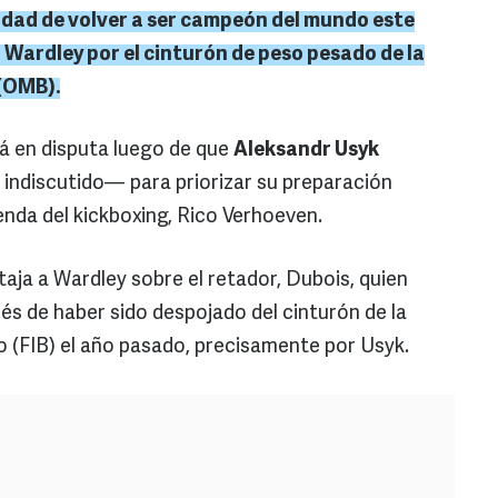
idad de volver a ser campeón del mundo este
Wardley por el cinturón de peso pesado de la
(OMB).
rá en disputa luego de que
Aleksandr Usyk
indiscutido— para priorizar su preparación
nda del kickboxing, Rico Verhoeven.
taja a Wardley sobre el retador, Dubois, quien
s de haber sido despojado del cinturón de la
 (FIB) el año pasado, precisamente por Usyk.