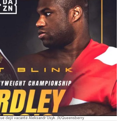
 que dejó vacante Aleksandr Usyk. /X/Queensberry