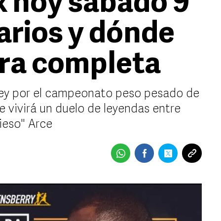
x hoy sábado 9
arios y dónde
era completa
ley por el campeonato peso pesado de
 vivirá un duelo de leyendas entre
ieso" Arce