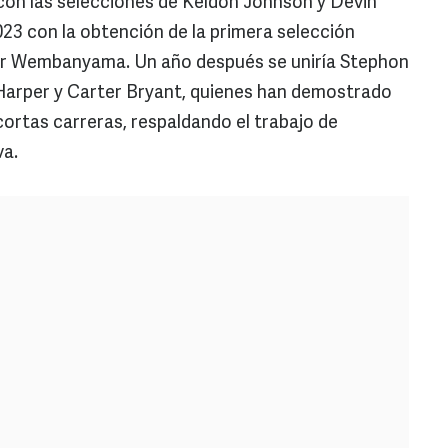
on las selecciones de Keldon Johnson y Devin
23 con la obtención de la primera selección
ictor Wembanyama. Un año después se uniría Stephon
n Harper y Carter Bryant, quienes han demostrado
cortas carreras, respaldando el trabajo de
va.