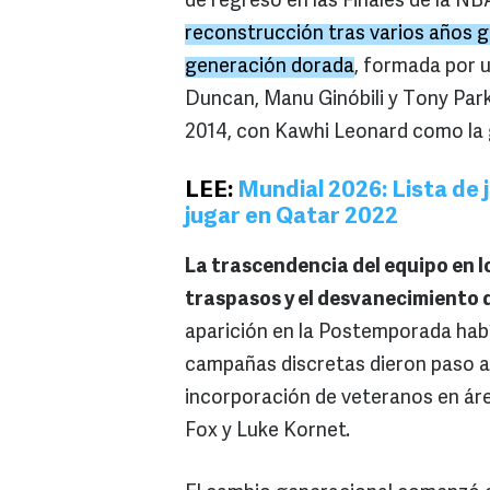
de regreso en las Finales de la NB
reconstrucción tras varios años gr
generación dorada
, formada por u
Duncan, Manu Ginóbili y Tony Park
2014, con Kawhi Leonard como la 
LEE:
Mundial 2026: Lista de
jugar en Qatar 2022
La trascendencia del equipo en lo
traspasos y el desvanecimiento 
aparición en la Postemporada habí
campañas discretas dieron paso a 
incorporación de veteranos en ár
Fox y Luke Kornet.