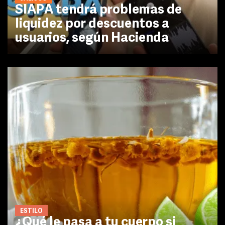
SIAPA tendrá problemas de
liquidez por descuentos a
usuarios, según Hacienda
ESTILO
¿Qué le pasa a tu cuerpo si