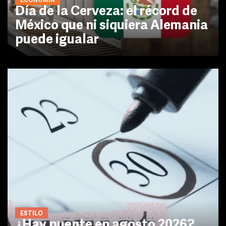
ECONOMÍA
Día de la Cerveza: el récord de
México que ni siquiera Alemania
puede igualar
ESTILO
¿Hay puente en agosto 2026?