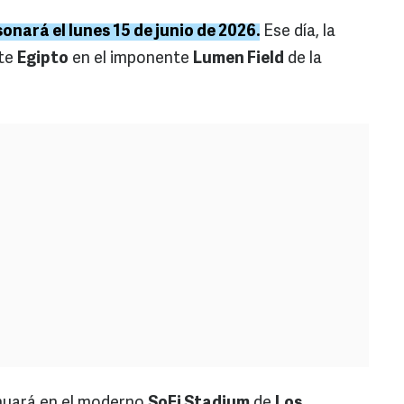
sonará el lunes 15 de junio de 2026.
Ese día, la
nte
Egipto
en el imponente
Lumen Field
de la
inuará en el moderno
SoFi Stadium
de
Los