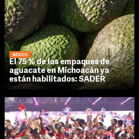
MÉXICO
El 75 % de los empaques de
aguacate en Michoacán ya
están habilitados: SADER