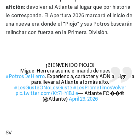
afición
: devolver al Atlante al lugar que por historia
le corresponde. El Apertura 2026 marcará el inicio de
una nueva era donde el "Piojo" y sus Potros buscarán
relinchar con fuerza en la Primera División.
¡BIENVENIDO PIOJO!
Miguel Herrera asume el mando de nuestros
#PotrosDeHierro
. Experiencia, carácter y ADN azulgrana
para llevar al Atlante a lo más alto.
#LesGusteONoLesGuste
#LesPrometimosVolver
pic.twitter.com/Kt7HYiBJie
— Atlante FC ��⚽️
(@Atlante)
April 29, 2026
SV