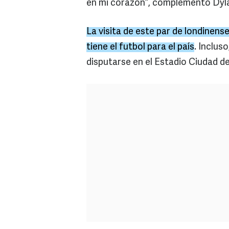
en mi corazón”, complementó Dyl
La visita de este par de londinens
tiene el futbol para el país
. Inclus
disputarse en el Estadio Ciudad d