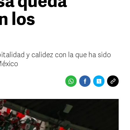
esa queda
n los
italidad y calidez con la que ha sido
México