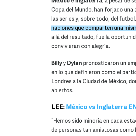
México
e
Inglaterra
, a pesar de s
Copa del Mundo, han forjado una am
las series y, sobre todo, del futbol
naciones que comparten una mis
allá del resultado, fue la oportun
convivieran con alegría.
Billy
y
Dylan
pronosticaron un emp
en lo que definieron como el part
Londres a la Ciudad de México, do
abiertos.
LEE:
México vs Inglaterra EN
“Hemos sido minoría en cada estad
de personas tan amistosas como l