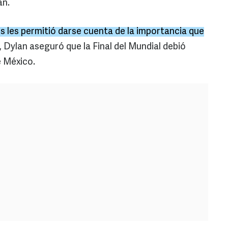
an.
es les permitió darse cuenta de la importancia que
o, Dylan aseguró que la Final del Mundial debió
e México.