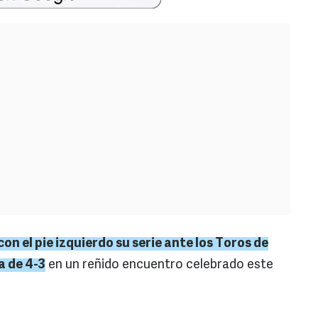
con el pie izquierdo su serie ante los Toros de
a de 4-3
en un reñido encuentro celebrado este