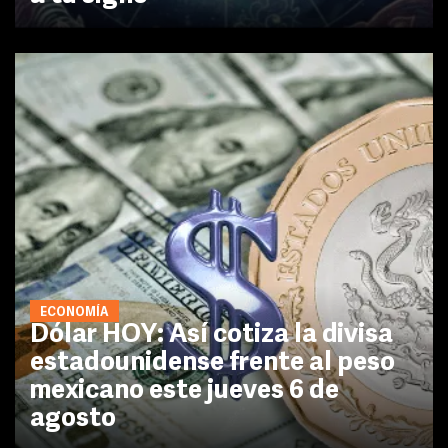
ECONOMÍA
Dólar HOY: Así cotiza la divisa
estadounidense frente al peso
mexicano este jueves 6 de
agosto