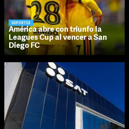
DEPORTES
América abre con triunfo la
Leagues Cup al vencer a San
Diego FC