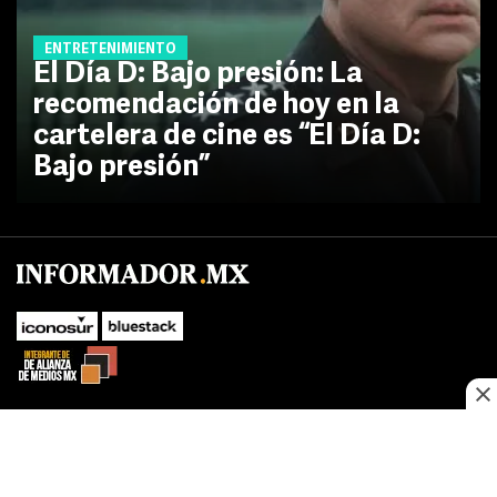
ENTRETENIMIENTO
El Día D: Bajo presión: La
recomendación de hoy en la
cartelera de cine es “El Día D:
Bajo presión”
No te pierdas las novedades de último momento.
¡Síguenos!
SUBIR
Este sitio web utiliza cookies propias y de terceros para optimizar su
FACEBOOK
TWITTER
navegacion, adaptarse a sus preferencias y realizar labores analiticas.