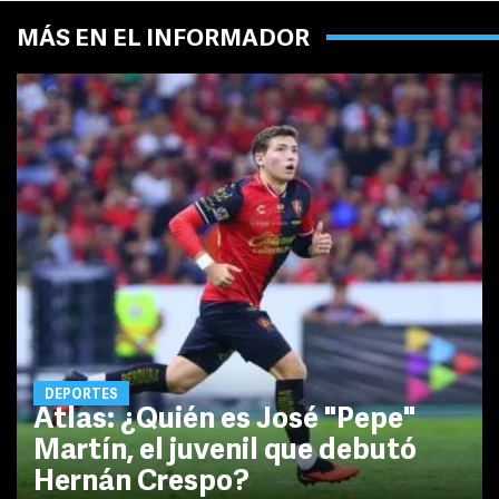
MÁS EN EL INFORMADOR
DEPORTES
Atlas: ¿Quién es José "Pepe"
Martín, el juvenil que debutó
Hernán Crespo?