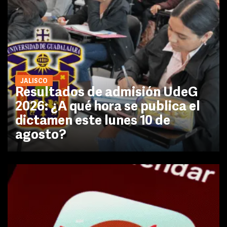
JALISCO
Resultados de admisión UdeG
2026: ¿A qué hora se publica el
dictamen este lunes 10 de
agosto?