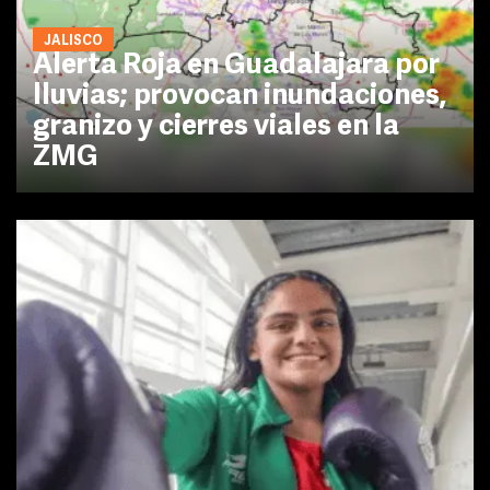
JALISCO
Alerta Roja en Guadalajara por
lluvias; provocan inundaciones,
granizo y cierres viales en la
ZMG