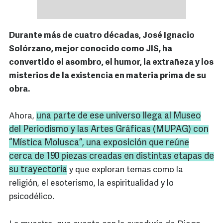
Durante más de cuatro décadas, José Ignacio
Solórzano, mejor conocido como JIS, ha
convertido el asombro, el humor, la extrañeza y los
misterios de la existencia en materia prima de su
obra.
una parte de ese universo llega al Museo
Ahora,
del Periodismo y las Artes Gráficas (
MUPAG
) con
“Mística
Molusca
”, una exposición que reúne
cerca de 190 piezas creadas en distintas etapas de
su trayectoria
y que exploran temas como la
religión, el esoterismo, la espiritualidad y lo
psicodélico.