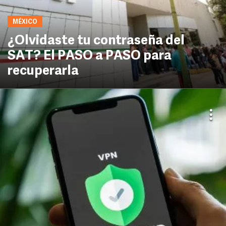
MÉXICO
¿Olvidaste tu contraseña del
SAT? El PASO a PASO para
recuperarla