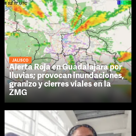
JALISCO
Alerta Roja en Guadalajara por
lluvias; provocan inundaciones,
granizo y cierres viales en la
ZMG