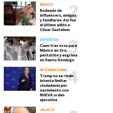
MÉXICO
2
Rodeado de
influencers, amigos
y familiares: Así fue
el último adiós a
César Gastélum
DEPORTES
3
Caen tres oros para
México en tiro,
pentatlón y esgrima
en Santo Domingo
INTERNACIONAL
4
Trump no se rinde:
intenta limitar
ciudadanía por
nacimiento con
NUEVA orden
ejecutiva
JALISCO