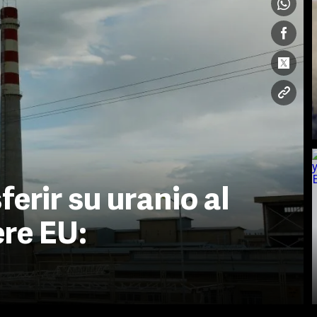
ferir su uranio al
ere EU: