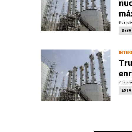
nuc
má
8 de jul
DESA
INTER
Tru
enr
7 de jul
ESTA