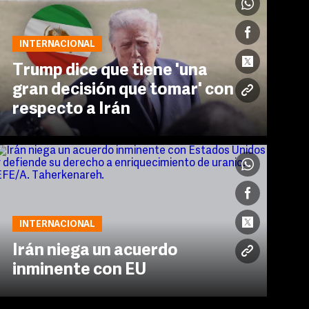
INTERNACIONAL
Trump dice que tiene 'una
gran decisión que tomar' con
respecto a Irán
INTERNACIONAL
Irán niega un acuerdo
inminente con EU