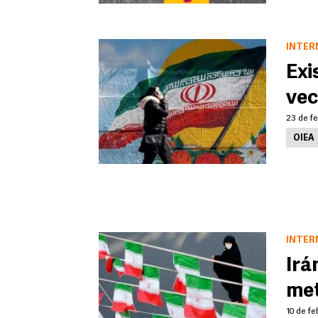
INTER
Exi
vec
23 de fe
OIEA
INTER
Irá
met
10 de fe