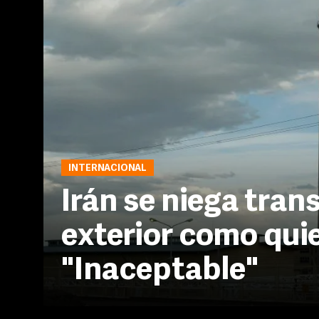
INTERNACIONAL
Irán se niega trans
exterior como qui
"Inaceptable"