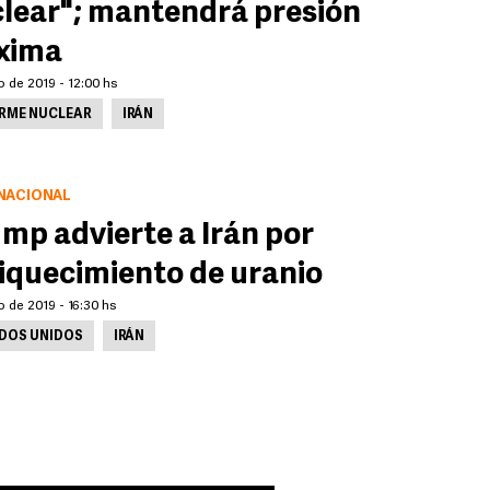
lear"; mantendrá presión
xima
io de 2019 - 12:00 hs
RME NUCLEAR
IRÁN
NACIONAL
mp advierte a Irán por
iquecimiento de uranio
io de 2019 - 16:30 hs
DOS UNIDOS
IRÁN