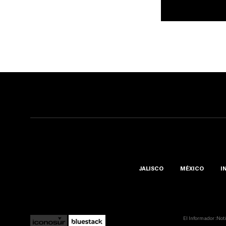
JALISCO
MÉXICO
I
El Informador ::Not