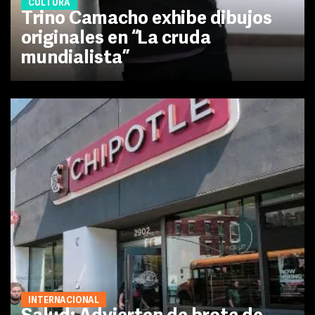
CULTURA
Trino Camacho exhibe dibujos
originales en “La cruda
mundialista”
INTERNACIONAL