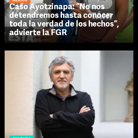
MÉXICO
Caso Ayotzinapa: “No nos
detendremos hasta conocer
toda la verdad de los hechos”,
advierte la FGR