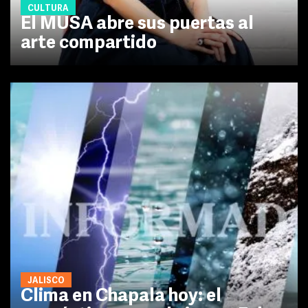
CULTURA
El MUSA abre sus puertas al
arte compartido
JALISCO
Clima en Chapala hoy: el