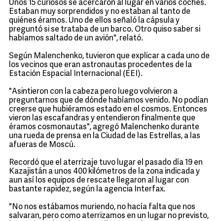
Unos 15 curiosos se acercaron al lugar en varios coches.
Estaban muy sorprendidos y no estaban al tanto de
quiénes éramos. Uno de ellos señaló la cápsula y
preguntó si se trataba de un barco. Otro quiso saber si
habíamos saltado de un avión", relató.
Según Malenchenko, tuvieron que explicar a cada uno de
los vecinos que eran astronautas procedentes de la
Estación Espacial Internacional (EEI).
"Asintieron con la cabeza pero luego volvieron a
preguntarnos que de dónde habíamos venido. No podían
creerse que hubiéramos estado en el cosmos. Entonces
vieron las escafandras y entendieron finalmente que
éramos cosmonautas", agregó Malenchenko durante
una rueda de prensa en la Ciudad de las Estrellas, a las
afueras de Moscú.
Recordó que el aterrizaje tuvo lugar el pasado día 19 en
Kazajistán a unos 400 kilómetros de la zona indicada y
aun así los equipos de rescate llegaron al lugar con
bastante rapidez, según la agencia Interfax.
"No nos estábamos muriendo, no hacía falta que nos
salvaran, pero como aterrizamos en un lugar no previsto,