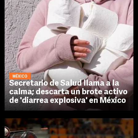
MÉXICO
Secretario de Salud llama a la
calma; descarta un brote activo
de 'diarrea explosiva' en México