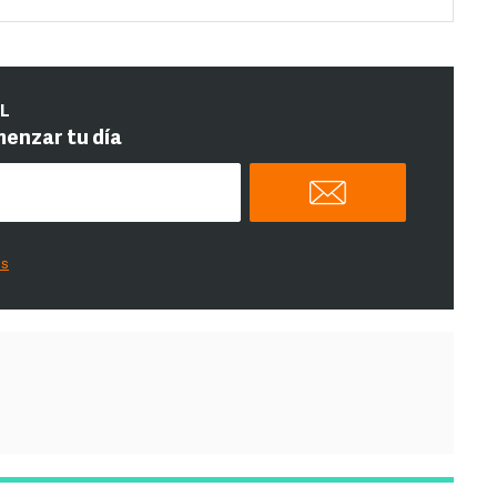
IL
menzar tu día
es