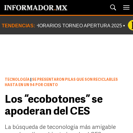
TENDENCIAS:
HORARIOS TORNEO APERTURA 2025
TECNOLOGÍA
|
SE PRESENTARON PILAS QUE SON RECICLABLES
HASTA EN UN 94 POR CIENTO
Los “ecobotones” se
apoderan del CES
La búsqueda de teconologia más amigable