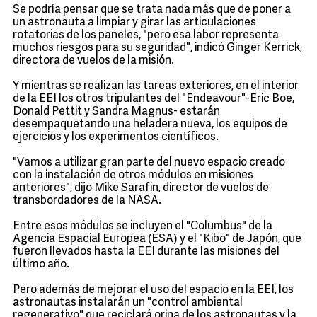
Se podría pensar que se trata nada más que de poner a
un astronauta a limpiar y girar las articulaciones
rotatorias de los paneles, "pero esa labor representa
muchos riesgos para su seguridad", indicó Ginger Kerrick,
directora de vuelos de la misión.
Y mientras se realizan las tareas exteriores, en el interior
de la EEI los otros tripulantes del "Endeavour"-Eric Boe,
Donald Pettit y Sandra Magnus- estarán
desempaquetando una heladera nueva, los equipos de
ejercicios y los experimentos científicos.
"Vamos a utilizar gran parte del nuevo espacio creado
con la instalación de otros módulos en misiones
anteriores", dijo Mike Sarafin, director de vuelos de
transbordadores de la NASA.
Entre esos módulos se incluyen el "Columbus" de la
Agencia Espacial Europea (ESA) y el "Kibo" de Japón, que
fueron llevados hasta la EEI durante las misiones del
último año.
Pero además de mejorar el uso del espacio en la EEI, los
astronautas instalarán un "control ambiental
regenerativo" que reciclará orina de los astronautas y la