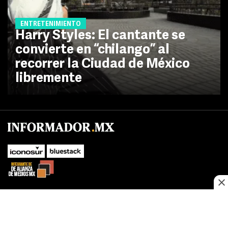
ENTRETENIMIENTO
Harry Styles: El cantante se
convierte en “chilango” al
recorrer la Ciudad de México
libremente
No te pierdas las novedades de último momento.
¡Síguenos!
SUBIR
Este sitio web utiliza cookies propias y de terceros para optimizar su
FACEBOOK
TWITTER
navegacion, adaptarse a sus preferencias y realizar labores analiticas.