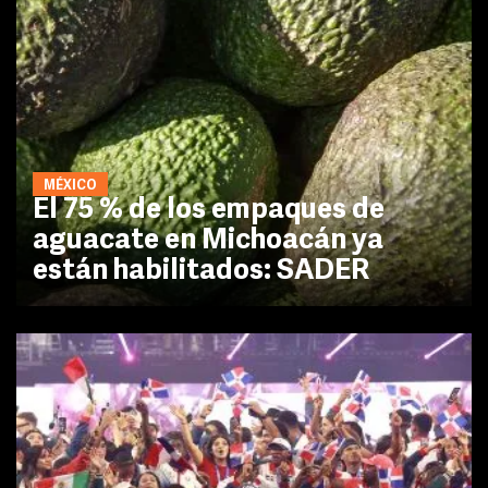
MÉXICO
El 75 % de los empaques de
aguacate en Michoacán ya
están habilitados: SADER