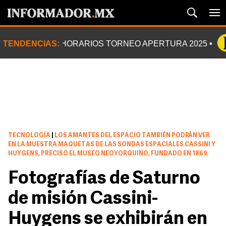
TENDENCIAS:
HORARIOS TORNEO APERTURA 2025
TECNOLOGÍA
|
LOS AMANTES DEL ESPACIO TAMBIÉN PODRÁN VER
EN LA MUESTRA MAQUETAS DE LAS SONDAS ESPACIALES CASSINI Y
HUYGENS, PRECISÓ EL MUSEO NEOYORQUINO, FUNDADO EN 1869.
Fotografías de Saturno
de misión Cassini-
Huygens se exhibirán en