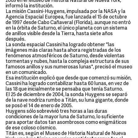
2009 en el Museo de Historia Natural de Nueva York,
informó la institución.
La misión Cassini-Huygens, impulsada por la NASA y la
Agencia Espacial Europea, fue lanzada el 15 de octubre
de 1997 desde Cabo Cañaveral (Florida), aunque no entró
en la órbita de Saturno, el único planeta con un sistema
de anillos visible desde la Tierra, hasta siete años
después.
La sonda espacial Cassini ha logrado obtener "las
imágenes más claras hasta ahora registradas de los
fenómenos atmosféricos de Saturno, desde violentas
tormentas y nubes, hasta la compleja estructura de sus
famosos anillos y sus numerosas lunas", precisó el museo
en un comunicado.
Esa institución explicó que desde que comenzó su misión,
Cassini ha logrado contabilizar hasta 60 lunas, en vez de
las 18 que inicialmente se pensaba que tenía Saturno.
El 25 de diciembre de 2004, la sonda Huygens se separó
de la nave nodriza rumbo a Titán, su luna gigante, donde
se posó el 14 de enero de 2005.
Huygens sólo sobrevivió tres horas a las duras
condiciones de la mayor luna de Saturno, lo suficiente
para aportar datos tan asombrosos como enigmáticos
de ese coloso cósmico.
Titán es, según el Museo de Historia Natural de Nueva