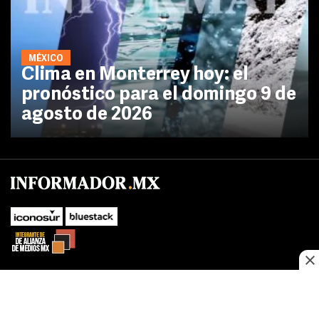
MÉXICO
Clima en Monterrey hoy: el
pronóstico para el domingo 9 de
agosto de 2026
No te pierdas las novedades de último momento.
¡Síguenos!
SUBIR
Este sitio web utiliza cookies propias y de terceros para optimizar su
FACEBOOK
TWITTER