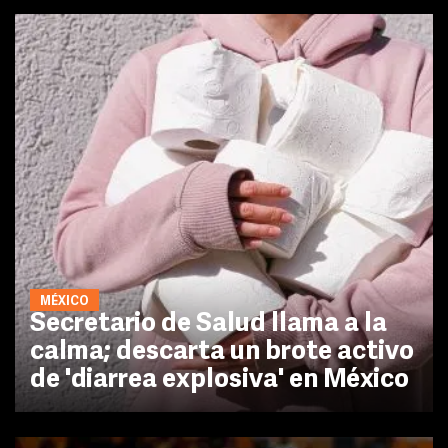
MÉXICO
Secretario de Salud llama a la
calma; descarta un brote activo
de 'diarrea explosiva' en México