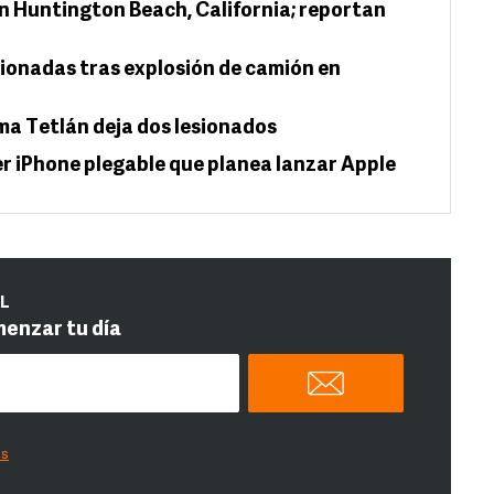
n Huntington Beach, California; reportan
sionadas tras explosión de camión en
ma Tetlán deja dos lesionados
er iPhone plegable que planea lanzar Apple
IL
menzar tu día
es