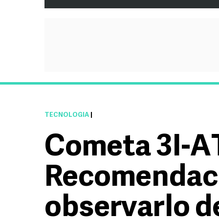
TECNOLOGÍA
|
Cometa 3I-A
Recomendaci
observarlo d