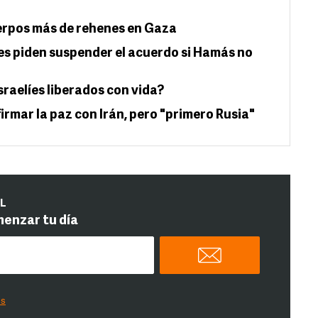
rpos más de rehenes en Gaza
nes piden suspender el acuerdo si Hamás no
sraelíes liberados con vida?
rmar la paz con Irán, pero "primero Rusia"
IL
menzar tu día
es