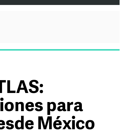
TLAS:
ones para
esde México