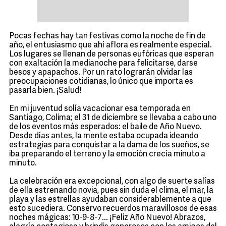
Pocas fechas hay tan festivas como la noche de fin de
año, el entusiasmo que ahí aflora es realmente especial.
Los lugares se llenan de personas eufóricas que esperan
con exaltación la medianoche para felicitarse, darse
besos y apapachos. Por un rato lograrán olvidar las
preocupaciones cotidianas, lo único que importa es
pasarla bien. ¡Salud!
En mi juventud solía vacacionar esa temporada en
Santiago, Colima; el 31 de diciembre se llevaba a cabo uno
de los eventos más esperados: el baile de Año Nuevo.
Desde días antes, la mente estaba ocupada ideando
estrategias para conquistar a la dama de los sueños, se
iba preparando el terreno y la emoción crecía minuto a
minuto.
La celebración era excepcional, con algo de suerte salías
de ella estrenando novia, pues sin duda el clima, el mar, la
playa y las estrellas ayudaban considerablemente a que
esto sucediera. Conservo recuerdos maravillosos de esas
noches mágicas: 10-9-8-7... ¡Feliz Año Nuevo! Abrazos,