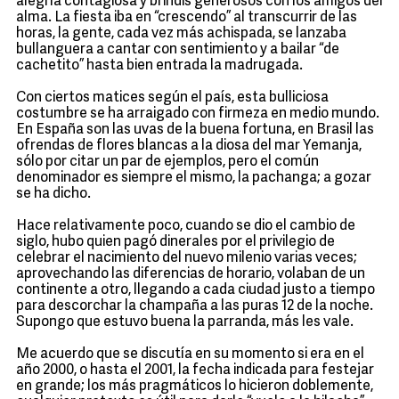
alegría contagiosa y brindis generosos con los amigos del
alma. La fiesta iba en “crescendo” al transcurrir de las
horas, la gente, cada vez más achispada, se lanzaba
bullanguera a cantar con sentimiento y a bailar “de
cachetito” hasta bien entrada la madrugada.
Con ciertos matices según el país, esta bulliciosa
costumbre se ha arraigado con firmeza en medio mundo.
En España son las uvas de la buena fortuna, en Brasil las
ofrendas de flores blancas a la diosa del mar Yemanja,
sólo por citar un par de ejemplos, pero el común
denominador es siempre el mismo, la pachanga; a gozar
se ha dicho.
Hace relativamente poco, cuando se dio el cambio de
siglo, hubo quien pagó dinerales por el privilegio de
celebrar el nacimiento del nuevo milenio varias veces;
aprovechando las diferencias de horario, volaban de un
continente a otro, llegando a cada ciudad justo a tiempo
para descorchar la champaña a las puras 12 de la noche.
Supongo que estuvo buena la parranda, más les vale.
Me acuerdo que se discutía en su momento si era en el
año 2000, o hasta el 2001, la fecha indicada para festejar
en grande; los más pragmáticos lo hicieron doblemente,