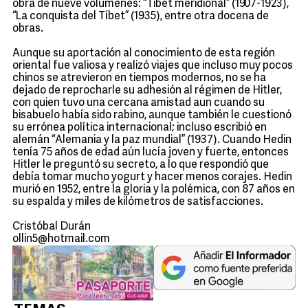
obra de nueve volúmenes: “Tibet meridional” (1907-1923),
“La conquista del Tíbet” (1935), entre otra docena de
obras.
Aunque su aportación al conocimiento de esta región
oriental fue valiosa y realizó viajes que incluso muy pocos
chinos se atrevieron en tiempos modernos, no se ha
dejado de reprocharle su adhesión al régimen de Hitler,
con quien tuvo una cercana amistad aun cuando su
bisabuelo había sido rabino, aunque también le cuestionó
su errónea política internacional; incluso escribió en
alemán “Alemania y la paz mundial” (1937). Cuando Hedin
tenía 75 años de edad aún lucía joven y fuerte, entonces
Hitler le preguntó su secreto, a lo que respondió que
debía tomar mucho yogurt y hacer menos corajes. Hedin
murió en 1952, entre la gloria y la polémica, con 87 años en
su espalda y miles de kilómetros de satisfacciones.
Cristóbal Durán
ollin5@hotmail.com