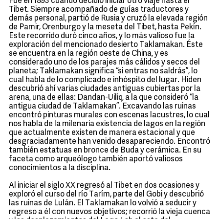
Fue en 1893 cuando decidió iniciar otro viaje hasta el
Tibet. Siempre acompañado de guías traductores y
demás personal, partió de Rusia y cruzó la elevada región
de Pamir, Orenburgo y la meseta del Tibet, hasta Pekín.
Este recorrido duró cinco años, y lo más valioso fue la
exploración del mencionado desierto Taklamakan. Éste
se encuentra en la región oeste de China, y es
considerado uno de los parajes más cálidos y secos del
planeta; Taklamakan significa “si entras no saldrás”, lo
cual habla de lo complicado e inhóspito del lugar. Hiden
descubrió ahí varias ciudades antiguas cubiertas por la
arena, una de ellas: Dandan-Uiliq, a la que consideró “la
antigua ciudad de Taklamakan”. Excavando las ruinas
encontró pinturas murales con escenas lacustres, lo cual
nos habla de la milenaria existencia de lagos en la región
que actualmente existen de manera estacional y que
desgraciadamente han venido desapareciendo. Encontró
también estatuas en bronce de Buda y cerámica. En su
faceta como arqueólogo también aportó valiosos
conocimientos a la disciplina.
Al iniciar el siglo XX regresó al Tibet en dos ocasiones y
exploró el curso del río Tarím, parte del Gobi y descubrió
las ruinas de Lulán. El Taklamakan lo volvió a seducir y
regreso a él con nuevos objetivos; recorrió la vieja cuenca