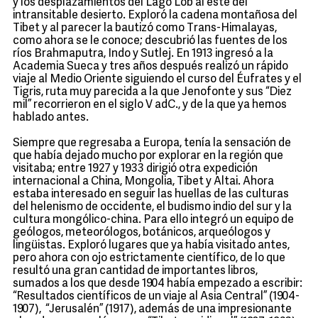
y los desplazamientos del Lago Lob al este del
intransitable desierto. Exploró la cadena montañosa del
Tibet y al parecer la bautizó como Trans-Himalayas,
como ahora se le conoce; descubrió las fuentes de los
ríos Brahmaputra, Indo y Sutlej. En 1913 ingresó a la
Academia Sueca y tres años después realizó un rápido
viaje al Medio Oriente siguiendo el curso del Éufrates y el
Tigris, ruta muy parecida a la que Jenofonte y sus “Diez
mil” recorrieron en el siglo V adC., y de la que ya hemos
hablado antes.
Siempre que regresaba a Europa, tenía la sensación de
que había dejado mucho por explorar en la región que
visitaba; entre 1927 y 1933 dirigió otra expedición
internacional a China, Mongolia, Tibet y Altai. Ahora
estaba interesado en seguir las huellas de las culturas
del helenismo de occidente, el budismo indio del sur y la
cultura mongólico-china. Para ello integró un equipo de
geólogos, meteorólogos, botánicos, arqueólogos y
lingüistas. Exploró lugares que ya había visitado antes,
pero ahora con ojo estrictamente científico, de lo que
resultó una gran cantidad de importantes libros,
sumados a los que desde 1904 había empezado a escribir:
“Resultados científicos de un viaje al Asia Central” (1904-
1907), “Jerusalén” (1917), además de una impresionante