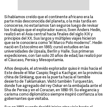
Si habíamos creído que el continente africano era la
parte más desconocida del planeta, o la más tardía en
conocerse, no estaríamos tan seguros luego de revisar
los trabajos que el explorador sueco, Sven Anders Hedin,
realizó en el Asia central hacia finales del siglo XIX y
principios del XX. Sus largos y múltiples viajes hicieron
que se le conociera como “el Marco Polo moderno”. Hedin
nació en Estocolmo en 1865; cursó estudios en las
universidades de Upsala, Berlín y Halle. Sus primeras
expediciones, con tan solo 20 años de edad, las realizó por
el Cáucaso, Persia y Mesopotamia.
Años después, el atrevido explorador quiso ir más hacia el
Este desde el Mar Caspio; llegó a Kachgar, en la provincia
china de Sinkiang, que es la puerta hacia el temible
desierto de Taklamakan. Visitó también Turquestán,
donde fue agregado del rey Oskar en la embajada ante el
Sha de Persia y en el Corazan, en 1890-91. Su elegancia y
carisma como diplomático siempre inspiró confianza a los
gobernantes que visitaba.