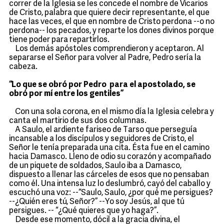
correr de la Iglesia se les concede el nombre de Vicarios
de Cristo, palabra que quiere decir representante, el que
hace las veces, el que en nombre de Cristo perdona --o no
perdona-- los pecados, y reparte los dones divinos porque
tiene poder para repartirlos.
Los demás apóstoles comprendieron y aceptaron. Al
separarse el Señor para volver al Padre, Pedro sería la
cabeza.
“Lo que se obró por Pedro para el apostolado, se
obró por mí entre los gentiles”
Con una sola corona, en el mismo día la Iglesia celebra y
canta el martirio de sus dos columnas.
A Saulo, el ardiente fariseo de Tarso que perseguía
incansable a los discípulos y seguidores de Cristo, el
Señor le tenía preparada una cita. Ésta fue en el camino
hacia Damasco. Lleno de odio su corazón y acompañado
de un piquete de soldados, Saulo iba a Damasco,
dispuesto a llenar las cárceles de esos que no pensaban
como él. Una intensa luz lo deslumbró, cayó del caballo y
escuchó una voz: --“Saulo, Saulo, ¿por qué me persigues?
--¿Quién eres tú, Señor?” --Yo soy Jesús, al que tú
persigues. -- “¿Qué quieres que yo haga?”.
Desde ese momento, dócil a la gracia divina, el