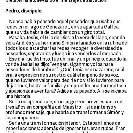
Mediterráneo, llevando el mensaje de salvación.
Pedro, discípulo
Nunca había pensado aquel pescador que usaba sus
redes en el lago de Genezaret, en su apartada Galilea,
que su vida habría de cambiar con un giro total.
Pasaba Jesús, el Hijo de Dios, a la vera del lago, cuando
vio a Andrés y su hermano Simón afanados en la rutina de
todos los días: echar las redes, recoger la diversidad de
pescados, separarlos y luego ir a venderlos al mercado.
Ese día fue distinto, fue un final y un principio, cuando la
voz de Jesús les dijo: “Vengan, síganme; yo los haré
pescadores de hombres”. ¿Qué tenía ese nazareno, cuál
era la expresión de su rostro, cuál el imperio de su voz,
que no tuvieron valor para decirle no y sí lo tuvieron para
dejar todo, hasta la familia, y emprender una tormentosa
y apasionada aventura? Adiós a su pasado. Allí se iniciaba
una historia.
Sería un aprendizaje, si no largo --un breve espacio de
tres años en compañía del Maestro--, sí de intenso y
profundo mensaje, que habría de transformar a Simón y
sus compañeros.
Sería una transformación interior. Estaban llenos de
imperfecciones; además de ignorantes, eran rudos. Eran