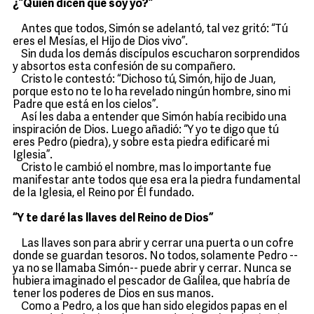
¿”Quién dicen que soy yo?”
Antes que todos, Simón se adelantó, tal vez gritó: “Tú
eres el Mesías, el Hijo de Dios vivo”.
Sin duda los demás discípulos escucharon sorprendidos
y absortos esta confesión de su compañero.
Cristo le contestó: “Dichoso tú, Simón, hijo de Juan,
porque esto no te lo ha revelado ningún hombre, sino mi
Padre que está en los cielos”.
Así les daba a entender que Simón había recibido una
inspiración de Dios. Luego añadió: “Y yo te digo que tú
eres Pedro (piedra), y sobre esta piedra edificaré mi
Iglesia”.
Cristo le cambió el nombre, mas lo importante fue
manifestar ante todos que esa era la piedra fundamental
de la Iglesia, el Reino por Él fundado.
“Y te daré las llaves del Reino de Dios”
Las llaves son para abrir y cerrar una puerta o un cofre
donde se guardan tesoros. No todos, solamente Pedro --
ya no se llamaba Simón-- puede abrir y cerrar. Nunca se
hubiera imaginado el pescador de Galilea, que habría de
tener los poderes de Dios en sus manos.
Como a Pedro, a los que han sido elegidos papas en el