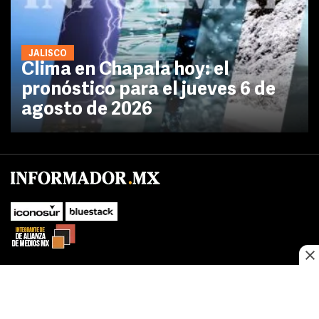
JALISCO
Clima en Chapala hoy: el
pronóstico para el jueves 6 de
agosto de 2026
No te pierdas las novedades de último momento.
¡Síguenos!
SUBIR
Este sitio web utiliza cookies propias y de terceros para optimizar su
FACEBOOK
TWITTER
navegacion, adaptarse a sus preferencias y realizar labores analiticas.