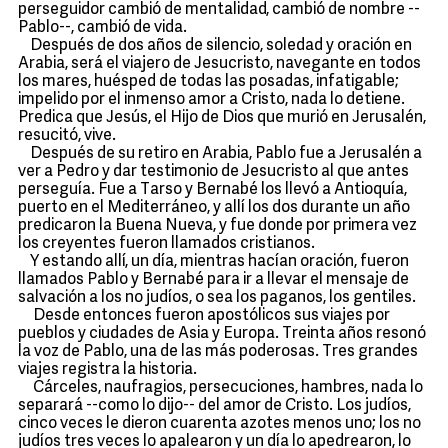
perseguidor cambió de mentalidad, cambió de nombre --
Pablo--, cambió de vida.
Después de dos años de silencio, soledad y oración en
Arabia, será el viajero de Jesucristo, navegante en todos
los mares, huésped de todas las posadas, infatigable;
impelido por el inmenso amor a Cristo, nada lo detiene.
Predica que Jesús, el Hijo de Dios que murió en Jerusalén,
resucitó, vive.
Después de su retiro en Arabia, Pablo fue a Jerusalén a
ver a Pedro y dar testimonio de Jesucristo al que antes
perseguía. Fue a Tarso y Bernabé los llevó a Antioquía,
puerto en el Mediterráneo, y allí los dos durante un año
predicaron la Buena Nueva, y fue donde por primera vez
los creyentes fueron llamados cristianos.
Y estando allí, un día, mientras hacían oración, fueron
llamados Pablo y Bernabé para ir a llevar el mensaje de
salvación a los no judíos, o sea los paganos, los gentiles.
Desde entonces fueron apostólicos sus viajes por
pueblos y ciudades de Asia y Europa. Treinta años resonó
la voz de Pablo, una de las más poderosas. Tres grandes
viajes registra la historia.
Cárceles, naufragios, persecuciones, hambres, nada lo
separará --como lo dijo-- del amor de Cristo. Los judíos,
cinco veces le dieron cuarenta azotes menos uno; los no
judíos tres veces lo apalearon y un día lo apedrearon, lo