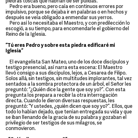
piedras toscas que habrían de ser pulidas.
Pedro era bueno, pero caía en continuos errores por
impulsivo, porque se dejaba ir en palabras o en hechos y
después se veía obligado a enmendar sus yerros.
Pero así lo necesitaba el Maestro, y con predilección lo
escogió, a su tiempo, para encomendarle el gobierno del
Reino de la Iglesia.
“Tú eres Pedro y sobre esta piedra edificaré mi
Iglesia”
El evangelista San Mateo, uno de los doce discípulos y
testigo presencial, así narra esta escena: El Maestro
llevó consigo a sus discípulos, lejos, a Cesarea de Filipo.
Solos allá, sin testigos, sin multitudes implorantes, tal vez
sentados a la sombra protectora de un árbol, el Señor les
preguntó: “¿Quién dice la gente que soy yo?”. Con esta
pregunta los prepara a recibir la otra interrogación
directa. Cuando le dieron diversas respuestas, les
preguntó: “Y ustedes, ¿quién dicen que soy yo?”. Ellos, que
todo lo habían dejado, que tenían entregada su vida y que
se iban llenando de la gracia de su palabra y gozaban el
privilegio de ser testigos de sus milagros, se
conmovieron.