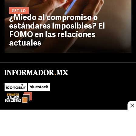
ESTILO
¿Miedo al compromiso o
estándares imposibles? El
FOMO en las relaciones
actuales
No te pierdas las novedades de último momento.
¡Síguenos!
SUBIR
Este sitio web utiliza cookies propias y de terceros para optimizar su
FACEBOOK
TWITTER
navegacion, adaptarse a sus preferencias y realizar labores analiticas.
Al continuar navegando acepta nuestro
Política de cookies.