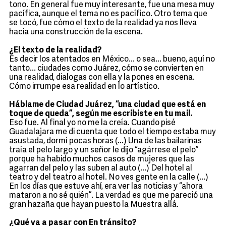
tono. En general fue muy interesante, fue una mesa muy
pacífica, aunque el tema no es pacífico. Otro tema que
se tocó, fue cómo el texto de la realidad ya nos lleva
hacia una construcción de la escena.
¿El texto de la realidad?
Es decir los atentados en México... o sea... bueno, aquí no
tanto... ciudades como Juárez, cómo se convierten en
una realidad, dialogas con ella y la pones en escena.
Cómo irrumpe esa realidad en lo artístico.
Háblame de Ciudad Juárez, “una ciudad que está en
toque de queda”, según me escribiste en tu mail.
Eso fue. Al final yo no me la creía. Cuando pisé
Guadalajara me di cuenta que todo el tiempo estaba muy
asustada, dormí pocas horas (...) Una de las bailarinas
traía el pelo largo y un señor le dijo “agárrese el pelo”
porque ha habido muchos casos de mujeres que las
agarran del pelo y las suben al auto (...) Del hotel al
teatro y del teatro al hotel. No ves gente en la calle (...)
En los días que estuve ahí, era ver las noticias y “ahora
mataron a no sé quién”. La verdad es que me pareció una
gran hazaña que hayan puesto la Muestra allá.
¿Qué va a pasar con En tránsito?