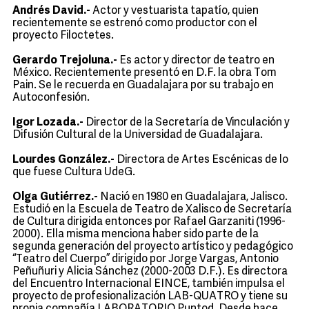
Andrés David.-
Actor y vestuarista tapatío, quien
recientemente se estrenó como productor con el
proyecto Filoctetes.
Gerardo Trejoluna.-
Es actor y director de teatro en
México. Recientemente presentó en D.F. la obra Tom
Pain. Se le recuerda en Guadalajara por su trabajo en
Autoconfesión.
Igor Lozada.-
Director de la Secretaría de Vinculación y
Difusión Cultural de la Universidad de Guadalajara.
Lourdes González.-
Directora de Artes Escénicas de lo
que fuese Cultura UdeG.
Olga Gutiérrez.-
Nació en 1980 en Guadalajara, Jalisco.
Estudió en la Escuela de Teatro de Xalisco de Secretaría
de Cultura dirigida entonces por Rafael Garzaniti (1996-
2000). Ella misma menciona haber sido parte de la
segunda generación del proyecto artístico y pedagógico
“Teatro del Cuerpo” dirigido por Jorge Vargas, Antonio
Peñuñuri y Alicia Sánchez (2000-2003 D.F.). Es directora
del Encuentro Internacional EINCE, también impulsa el
proyecto de profesionalización LAB-QUATRO y tiene su