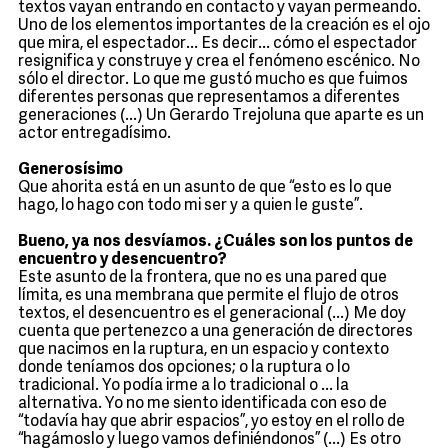
textos vayan entrando en contacto y vayan permeando.
Uno de los elementos importantes de la creación es el ojo
que mira, el espectador... Es decir... cómo el espectador
resignifica y construye y crea el fenómeno escénico. No
sólo el director. Lo que me gustó mucho es que fuimos
diferentes personas que representamos a diferentes
generaciones (...) Un Gerardo Trejoluna que aparte es un
actor entregadísimo.
Generosísimo
Que ahorita está en un asunto de que “esto es lo que
hago, lo hago con todo mi ser y a quien le guste”.
Bueno, ya nos desvíamos. ¿Cuáles son los puntos de
encuentro y desencuentro?
Este asunto de la frontera, que no es una pared que
límita, es una membrana que permite el flujo de otros
textos, el desencuentro es el generacional (...) Me doy
cuenta que pertenezco a una generación de directores
que nacimos en la ruptura, en un espacio y contexto
donde teníamos dos opciones; o la ruptura o lo
tradicional. Yo podía irme a lo tradicional o ... la
alternativa. Yo no me siento identificada con eso de
“todavía hay que abrir espacios”, yo estoy en el rollo de
“hagámoslo y luego vamos definiéndonos” (...) Es otro