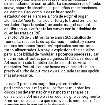
extremadamente confortable. La suspensión es cómoda,
suave, capaz de absorber las pequeñas imperfecciones
del camino. Casi como la de un buen sedán
estadounidense. Pero en la hora de exigir, el origen
alemán del Audi toma la delantera y lo transforma en un
verdadero “sports sedan”, un coche magníficamente
equilibrado, que enfrenta las curvas con la intimidad de
quien las trata de “tú”.
El motor V6 de 3.2 litros, tiene ahora 265 caballos de
fuerza. La respuesta es rápida, más inmediata y suave
que sus hermanos “menores” equipados con motores
turbo-alimentados. No hay la explosividad de aquéllos,
pero la posibilidad de modular la potencia puede resultar
mucho más atractiva para algunos. El 3.2 es, sin duda, el
A4 más refinado también desde el punto de vista
mecánico. Pero si lo que se busca es velocidad a buen
precio, el turbo de 2.0 litros y 211 CV puede ser una opción
más interesante.
La caja Tiptronic es magnífica y se entiende a la
perfección con la máquina. Los frenos muerden los
discos con determinación y sin mostrar señales de
cansancio. El A4 no sólo es un coche digno del segmento
Premium, sino que hará que sus rivales lo miren con más