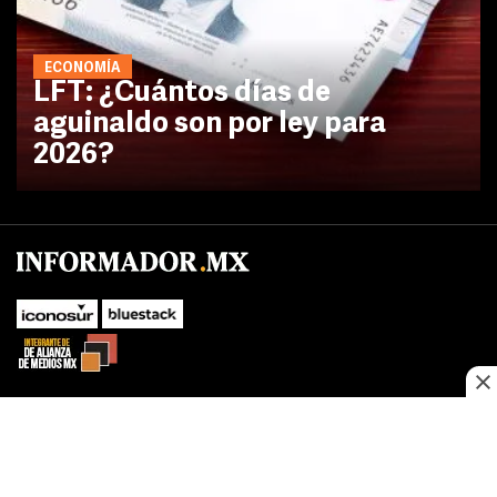
ECONOMÍA
LFT: ¿Cuántos días de
aguinaldo son por ley para
2026?
No te pierdas las novedades de último momento.
¡Síguenos!
SUBIR
Este sitio web utiliza cookies propias y de terceros para optimizar su
FACEBOOK
TWITTER
navegacion, adaptarse a sus preferencias y realizar labores analiticas.
Al continuar navegando acepta nuestro
Política de cookies.