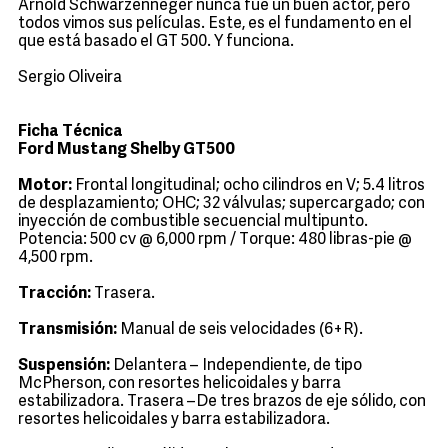
Arnold Schwarzenneger nunca fue un buen actor, pero
todos vimos sus películas. Este, es el fundamento en el
que está basado el GT 500. Y funciona.
Sergio Oliveira
Ficha Técnica
Ford Mustang Shelby GT500
Motor:
Frontal longitudinal; ocho cilindros en V; 5.4 litros
de desplazamiento; OHC; 32 válvulas; supercargado; con
inyección de combustible secuencial multipunto.
Potencia: 500 cv @ 6,000 rpm / Torque: 480 libras-pie @
4,500 rpm.
Tracción:
Trasera.
Transmisión:
Manual de seis velocidades (6+R).
Suspensión:
Delantera – Independiente, de tipo
McPherson, con resortes helicoidales y barra
estabilizadora. Trasera –De tres brazos de eje sólido, con
resortes helicoidales y barra estabilizadora.