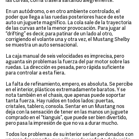
las curvas, con la trasera saltando alegremente.
En un autódromo, o en otro ambiente controlado, el
poder que llega a las ruedas posteriores hace de este
auto un juguete magnífico. La cola sale de la trayectoria
de las curvas ante la menor provocación. Para jugar al
“drifting” es decir, para patinar de un lado al otro,
corrigiendo el volante una y otra vez, el Mustang Shelby
se muestra un auto sensacional.
La caja manual de seis velocidades es imprecisa, pero
aguanta sin problemas la fuerza del par motor sobre las
ruedas. La dirección es pesada, pero rápida suficiente
para controlar a esta fiera.
La falta de refinamiento, empero, es absoluta. Se percibe
en el interior, plásticos extremadamente baratos. Y se
nota también en el chasis, que apenas puede soportar
tanta fuerza. Hay ruidos en todos lados: puertas,
cristales, tablero, consola. Sentar en un Mustang nos
deja con la sensación de tener en las manos un juguete
comprado en el “tianguis”, que puede ser bien divertido,
pero pasa la impresión de que no va a durar mucho.
Todos los problemas de su interior serían perdonados con