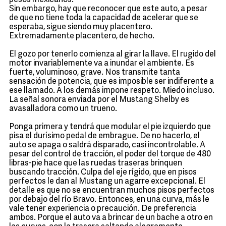
pesos mexicanos.
Sin embargo, hay que reconocer que este auto, a pesar
de que no tiene toda la capacidad de acelerar que se
esperaba, sigue siendo muy placentero.
Extremadamente placentero, de hecho.
El gozo por tenerlo comienza al girar la llave. El rugido del
motor invariablemente va a inundar el ambiente. Es
fuerte, voluminoso, grave. Nos transmite tanta
sensación de potencia, que es imposible ser indiferente a
ese llamado. A los demás impone respeto. Miedo incluso.
La señal sonora enviada por el Mustang Shelby es
avasalladora como un trueno.
Ponga primera y tendrá que modular el pie izquierdo que
pisa el durísimo pedal de embrague. De no hacerlo, el
auto se apaga o saldrá disparado, casi incontrolable. A
pesar del control de tracción, el poder del torque de 480
libras-pie hace que las ruedas traseras brinquen
buscando tracción. Culpa del eje rígido, que en pisos
perfectos le dan al Mustang un agarre excepcional. El
detalle es que no se encuentran muchos pisos perfectos
por debajo del río Bravo. Entonces, en una curva, más le
vale tener experiencia o precaución. De preferencia
ambos. Porque el auto va a brincar de un bache a otro en