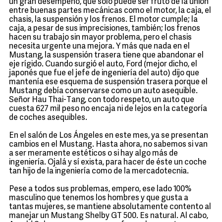
un gran desempeño, que sólo puede ser fruto de la unión
entre buenas partes mecánicas como el motor, la caja, el
chasis, la suspensión y los frenos. El motor cumple; la
caja, a pesar de sus imprecisiones, también; los frenos
hacen su trabajo sin mayor problema, pero el chasis
necesita urgente una mejora. Y más que nada en el
Mustang, la suspensión trasera tiene que abandonar el
eje rígido. Cuando surgió el auto, Ford (mejor dicho, el
japonés que fue el jefe de ingeniería del auto) dijo que
mantenía ese esquema de suspensión trasera porque el
Mustang debía conservarse como un auto asequible.
Señor Hau Thai-Tang, con todo respeto, un auto que
cuesta 627 mil peso no encaja ni de lejos en la categoría
de coches asequibles.
En el salón de Los Ángeles en este mes, ya se presentan
cambios en el Mustang. Hasta ahora, no sabemos si van
a ser meramente estéticos o si hay algo más de
ingeniería. Ojalá y sí exista, para hacer de éste un coche
tan hijo de la ingeniería como de la mercadotecnia.
Pese a todos sus problemas, empero, ese lado 100%
masculino que tenemos los hombres y que gusta a
tantas mujeres, se mantiene absolutamente contento al
manejar un Mustang Shelby GT 500. Es natural. Al cabo,