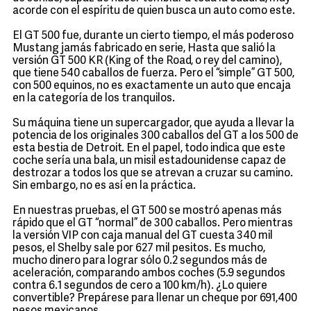
acorde con el espíritu de quien busca un auto como este.
El GT 500 fue, durante un cierto tiempo, el más poderoso
Mustang jamás fabricado en serie, Hasta que salió la
versión GT 500 KR (King of the Road, o rey del camino),
que tiene 540 caballos de fuerza. Pero el “simple” GT 500,
con 500 equinos, no es exactamente un auto que encaja
en la categoría de los tranquilos.
Su máquina tiene un supercargador, que ayuda a llevar la
potencia de los originales 300 caballos del GT a los 500 de
esta bestia de Detroit. En el papel, todo indica que este
coche sería una bala, un misil estadounidense capaz de
destrozar a todos los que se atrevan a cruzar su camino.
Sin embargo, no es así en la práctica.
En nuestras pruebas, el GT 500 se mostró apenas más
rápido que el GT “normal” de 300 caballos. Pero mientras
la versión VIP con caja manual del GT cuesta 340 mil
pesos, el Shelby sale por 627 mil pesitos. Es mucho,
mucho dinero para lograr sólo 0.2 segundos más de
aceleración, comparando ambos coches (5.9 segundos
contra 6.1 segundos de cero a 100 km/h). ¿Lo quiere
convertible? Prepárese para llenar un cheque por 691,400