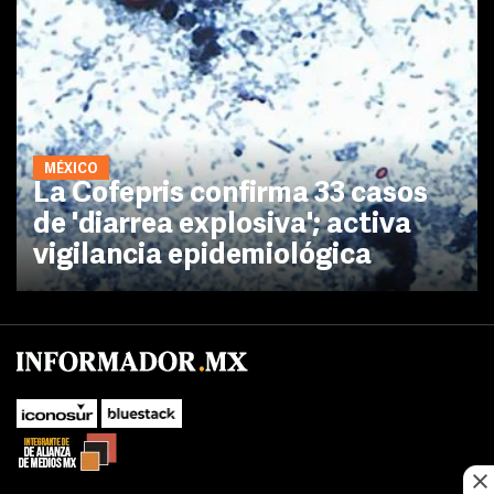
MÉXICO
La Cofepris confirma 33 casos
de 'diarrea explosiva'; activa
vigilancia epidemiológica