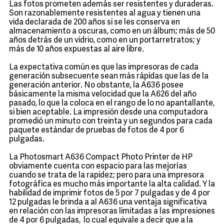
Las fotos prometen además ser resistentes y duraderas.
Son razonablemente resistentes al agua y tienen una
vida declarada de 200 años si se les conserva en
almacenamiento a oscuras, como en un álbum; más de 50
años detrás de un vidrio, como en un portarretratos; y
más de 10 años expuestas al aire libre.
La expectativa común es que las impresoras de cada
generación subsecuente sean más rápidas que las de la
generación anterior. No obstante, la A636 posee
básicamente la misma velocidad que la A626 del año
pasado, lo que la coloca en el rango de lo no apantallante,
si bien aceptable. La impresión desde una computadora
promedió un minuto con treinta y un segundos para cada
paquete estándar de pruebas de fotos de 4 por 6
pulgadas.
La Photosmart A636 Compact Photo Printer de HP
obviamente cuenta con espacio para las mejorías
cuando se trata de la rapidez; pero para una impresora
fotográfica es mucho más importante la alta calidad. Y la
habilidad de imprimir fotos de 5 por 7 pulgadas y de 4 por
12 pulgadas le brinda a al A636 una ventaja significativa
en relación con las impresoras limitadas a las impresiones
de 4 por 6 pulgadas, lo cual equivale a decir que a la