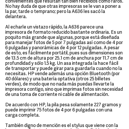
convenientes que resultan tan bien recibidos como raros.
No hay duda de que otras impresoras se le van a poner a
la par, tarde o temprano; pero la A636 les sacó la
delantera.
Al echarle un vistazo rápido, la A636 parece una
impresora de formato reducido bastante ordinaria. Es un
poquito más grande que algunas, porque está diseñada
para manejar fotos de 5 por 7 pulgadas así como de 4 por
6 pulgadas y panorámicas de 4 por 12 pulgadas. A pesar
de esto, es fácilmente portátil, pues sus dimensiones son
de 13.5 cm de altura por 25.1 cm de anchura por 11.7 cm de
profundidad y sólo 1.5 kg. Un asa integrada la hace fácil
de transportar y puede girar para guardarla cuando no la
necesitas. HP vende además una opción Bluetooth (por
40 dólares) y una batería optativa (otros 25 billetes
verdes), de modo que no nada más puedas llevarte la
impresora contigo, sino que imprimas fotos sin necesidad
de una toma de corriente ni cable de alimentación.
De acuerdo con HP, la pila pesa solamente 227 gramos y
puede imprimir 75 fotos de 4 por 6 pulgadas con una
carga completa.
También digno de mención es el stylus que viene con la