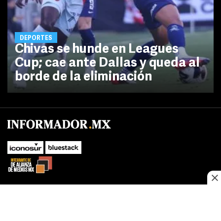
DEPORTES
Chivas se hunde en Leagues
Cup; cae ante Dallas y queda al
borde de la eliminación
No te pierdas las novedades de último momento.
¡Síguenos!
SUBIR
Este sitio web utiliza cookies propias y de terceros para optimizar su
FACEBOOK
TWITTER
navegacion, adaptarse a sus preferencias y realizar labores analiticas.