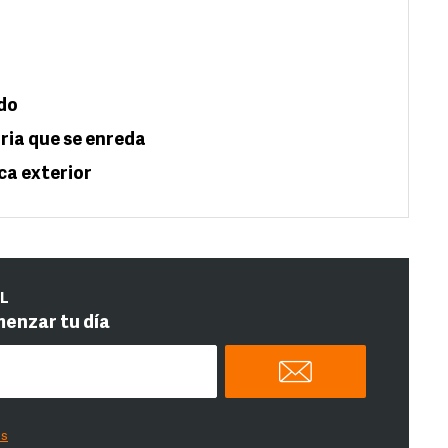
rdo
oria que se enreda
ica exterior
IL
menzar tu día
es