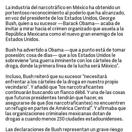
La industria del narcotráfico en México ha obtenido un
portentoso reconocimiento al poderío que ha alcanzado,
en voz del presidente de los Estados Unidos, George
Bush, quien a su sucesor —Barack Obama— acaba de
invitar a mirar hacia el crimen organizado que asuela a la
República Mexicana como el nuevo gran enemigo de los
Estados Unidos.
Bush ha advertido a Obama —que a punto está de tomar
posesión; cosa de días— que a los Estados Unidos le
sobreviene “una guerra inminente con los cárteles de la
droga, donde la primera línea de la lucha será México”.
Incluso, Bush reiteró que su sucesor “necesitará
enfrentar a los cárteles de la droga en nuestro propio
vecindario”. Y añadió que “los narcotraficantes
continuarán buscando un flanco débil. Y una de las cosas
que futuros presidentes tendrán que hacer, es
asegurarse de que (los narcotraficantes) no encuentren
un refugio en partes de América Central”. Y afirmaba que
las organizaciones criminales mexicanas dotan de
drogas a cuando menos 230 ciudades estadounidenses.
Las declaraciones de Bush representan un grave riesgo