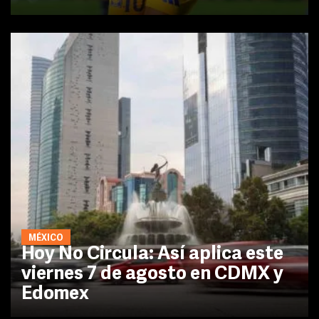
MÉXICO
Hoy No Circula: Así aplica este
viernes 7 de agosto en CDMX y
Edomex