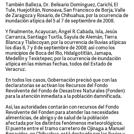
También Balleza, Dr. Belisario Domínguez, Carichí, El
Tule, Huejotitán, Nonoava, San Francisco de Borja, Valle
de Zaragoza y Rosario, de Chihuahua, por la ocurrencia de
inundación atípica del 5 al 7 de septiembre de 2008.
Y finalmente, Acayucan, Ángel R. Cabada, Isla, Jesús
Carranza, Santiago Tuxtla, Sayula de Alemán, Tierra
Blanca y Tlalixcoyan, por la ocurrencia de lluvias atípicas
los días 6, 7 y 8 de septiembre de 2008; así como los
municipios de Boca del Río, Hidalgotitlán, Jamapa,
Medellín y Texistepec, por la ocurrencia de inundación
atípica en las mismas fechas, todos del Estado de
Veracruz.
En todos los casos, Gobernación precisó que con las
declaratorias se activan los Recursos del Fondo
Revolvente del Fondo de Desastres Naturales (Fonden)
para la atención inmediata a la población damnificada.
Así, las autoridades contarán con recursos del Fondo
Revolvente del Fonden para atender las necesidades
alimenticias, de abrigo y de salud de la población
afectada por los distintos fenómenos meteorológicos.
El puente entre el tramo carretero de Ojinaga a Manuel