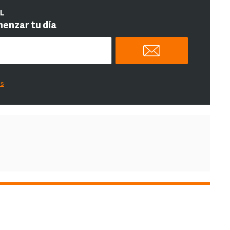
IL
menzar tu día
es