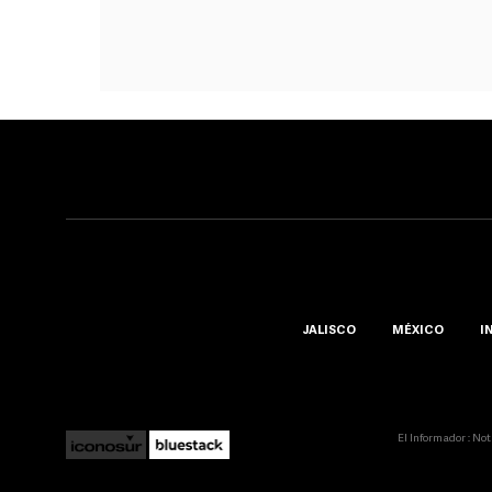
JALISCO
MÉXICO
I
El Informador :: No