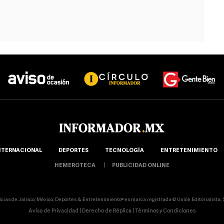
NTERNACIONAL
DEPORTES
TECNOLOGÍA
ENTRETENIMIENTO
HEMEROTECA
PUBLICIDAD ONLINE
ticias de Jalisco, México, Deportes & Entretenimiento® es marca registrada © Unión Editorialista, S.
Aviso de Privacidad
|
Derecho de Réplica
|
Términos y Condiciones