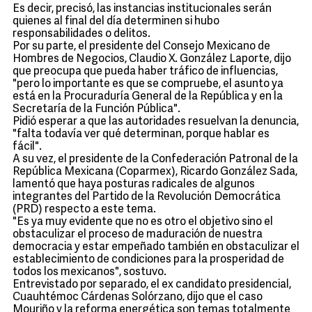
Es decir, precisó, las instancias institucionales serán
quienes al final del día determinen si hubo
responsabilidades o delitos.
Por su parte, el presidente del Consejo Mexicano de
Hombres de Negocios, Claudio X. González Laporte, dijo
que preocupa que pueda haber tráfico de influencias,
"pero lo importante es que se compruebe, el asunto ya
está en la Procuraduría General de la República y en la
Secretaría de la Función Pública".
Pidió esperar a que las autoridades resuelvan la denuncia,
"falta todavía ver qué determinan, porque hablar es
fácil".
A su vez, el presidente de la Confederación Patronal de la
República Mexicana (Coparmex), Ricardo González Sada,
lamentó que haya posturas radicales de algunos
integrantes del Partido de la Revolución Democrática
(PRD) respecto a este tema.
"Es ya muy evidente que no es otro el objetivo sino el
obstaculizar el proceso de maduración de nuestra
democracia y estar empeñado también en obstaculizar el
establecimiento de condiciones para la prosperidad de
todos los mexicanos", sostuvo.
Entrevistado por separado, el ex candidato presidencial,
Cuauhtémoc Cárdenas Solórzano, dijo que el caso
Mouriño y la reforma energética son temas totalmente