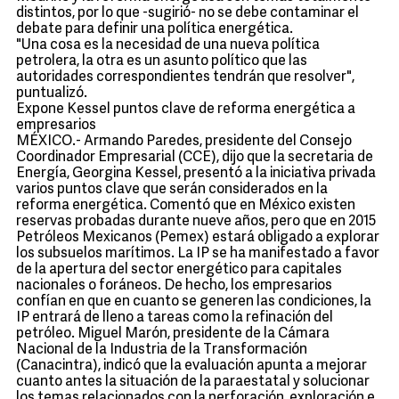
distintos, por lo que -sugirió- no se debe contaminar el
debate para definir una política energética.
"Una cosa es la necesidad de una nueva política
petrolera, la otra es un asunto político que las
autoridades correspondientes tendrán que resolver",
puntualizó.
Expone Kessel puntos clave de reforma energética a
empresarios
MÉXICO.- Armando Paredes, presidente del Consejo
Coordinador Empresarial (CCE), dijo que la secretaria de
Energía, Georgina Kessel, presentó a la iniciativa privada
varios puntos clave que serán considerados en la
reforma energética. Comentó que en México existen
reservas probadas durante nueve años, pero que en 2015
Petróleos Mexicanos (Pemex) estará obligado a explorar
los subsuelos marítimos. La IP se ha manifestado a favor
de la apertura del sector energético para capitales
nacionales o foráneos. De hecho, los empresarios
confían en que en cuanto se generen las condiciones, la
IP entrará de lleno a tareas como la refinación del
petróleo. Miguel Marón, presidente de la Cámara
Nacional de la Industria de la Transformación
(Canacintra), indicó que la evaluación apunta a mejorar
cuanto antes la situación de la paraestatal y solucionar
los temas relacionados con la perforación, exploración e