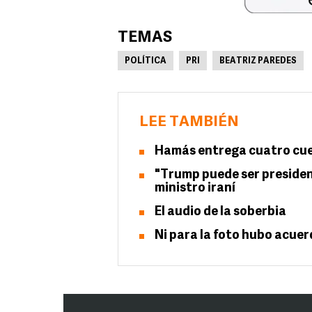
TEMAS
POLÍTICA
PRI
BEATRIZ PAREDES
LEE TAMBIÉN
Hamás entrega cuatro cue
"Trump puede ser president
ministro iraní
El audio de la soberbia
Ni para la foto hubo acue