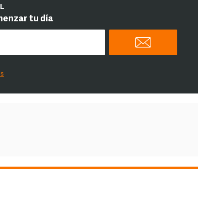
IL
menzar tu día
es