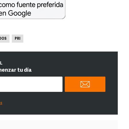
DOS
PRI
IL
menzar tu día
es