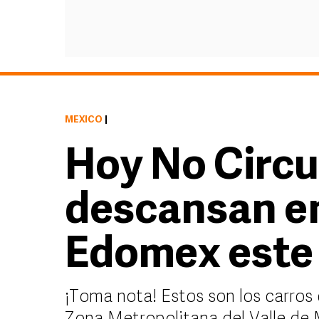
MÉXICO
|
Hoy No Circu
descansan e
Edomex este 
¡Toma nota! Estos son los carros